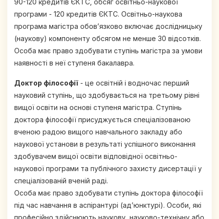
90-120 кредитів ЄКТС, обсяг освітньо-наукової
програми - 120 кредитів ЄКТС. Освітньо-наукова
програма магістра обов’язково включає дослідницьку
(наукову) компоненту обсягом не менше 30 відсотків.
Особа має право здобувати ступінь магістра за умови
наявності в неї ступеня бакалавра.
Доктор філософії
- це освітній і водночас перший
науковий ступінь, що здобувається на третьому рівні
вищої освіти на основі ступеня магістра. Ступінь
доктора філософії присуджується спеціалізованою
вченою радою вищого навчального закладу або
наукової установи в результаті успішного виконання
здобувачем вищої освіти відповідної освітньо-
наукової програми та публічного захисту дисертації у
спеціалізованій вченій раді.
Особа має право здобувати ступінь доктора філософії
під час навчання в аспірантурі (ад’юнктурі). Особи, які
професійно здійснюють наукову, науково-технічну або