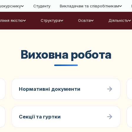
окурснику
Студенту
Викладачам та співробітникам
ління якістю
Структура
Освіта
Діяльність
Виховна робота
Нормативні документи
Секції та гуртки