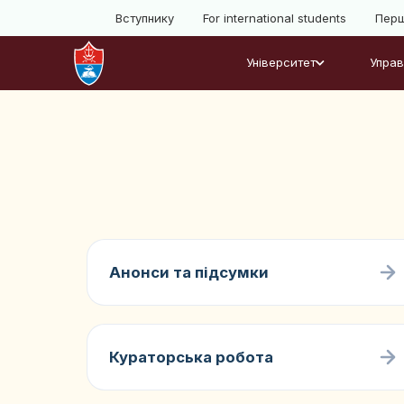
Вступнику
For international students
Перш
Університет
Управ
Анонси та підсумки
Кураторська робота