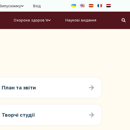
Випускнику
Вхід
Охорона здоров'я
Наукові видання
План та звіти
Творчі студії