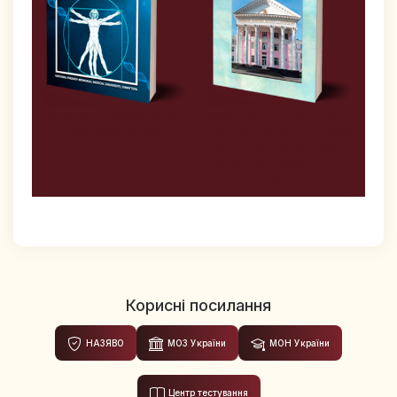
ВІСНИК ВІННИЦЬКОГО НАЦІОН
ВІСНИК МОРФОЛОГІЇ / REPORT
АЛЬНОГО МЕДИЧНОГО УНІВЕР
S OF MORPHOLOGY
СИТЕТУ / REPORTS OF VINNYT
SIA NATIONAL MEDICAL UNIVE
RSITY
Корисні посилання
НАЗЯВО
МОЗ України
МОН України
Центр тестування