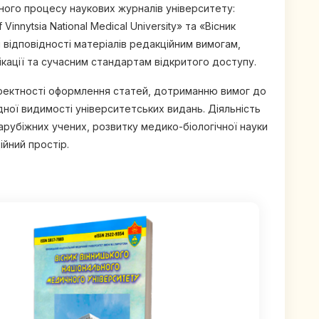
йного процесу наукових журналів університету:
innytsia National Medical University» та «Вісник
і відповідності матеріалів редакційним вимогам,
кації та сучасним стандартам відкритого доступу.
коректності оформлення статей, дотриманню вимог до
ної видимості університетських видань. Діяльність
арубіжних учених, розвитку медико-біологічної науки
ійний простір.