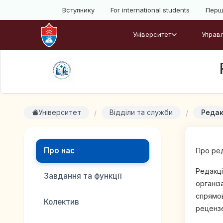
Вступнику
For international students
Перш
Університет
Управл
Університет
Відділи та служби
Редак
Про нас
Про ред
Редакці
Завдання та функції
організ
спрямов
Колектив
рецензе