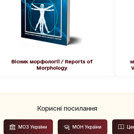
Вісник морфології / Reports of
м
Morphology
V
Корисні посилання
МОЗ України
МОН України
Це