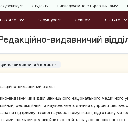
окурснику
Студенту
Викладачам та співробітникам
іння якістю
Структура
Освіта
Діяльність
Редакційно-видавничий відді
ційно-видавничий відділ
акційно-видавничий відділ
йно-видавничий відділ Вінницького національного медичного уні
аційний, редакційний та науково-методичний супровід діяльнос
ана на підтримку якісної наукової комунікації, підготовку матер
нтами, членами редакційних колегій та науковою спільнотою.