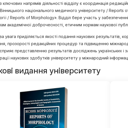
з ключових напрямів діяльності відділу є координація редакці
 Вінницького національного медичного університету / Reports of V
гії / Reports of Morphology». Відділ бере участь у забезпеченн
ам академічної доброчесності, етичним нормам наукової публі
а увага приділяється якості подання наукових результатів, 
ня, прозорості редакційних процедур та підвищенню міжнарод
 сприяє представленню результатів досліджень українських і з
грації наукових здобутків університету у міжнародний інформац
кові видання університету