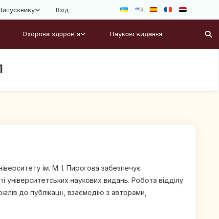
Випускнику
Вхід
Охорона здоров'я
Наукові видання
л
верситету ім. М. І. Пирогова забезпечує
ті університетських наукових видань. Робота відділу
іалів до публікації, взаємодію з авторами,