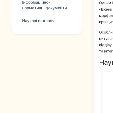
Інформаційно-
Одним і
нормативні документи
«Вісник
морфоло
Наукові видання
принцип
Особлив
цитуван
відділу
та інте
Нау