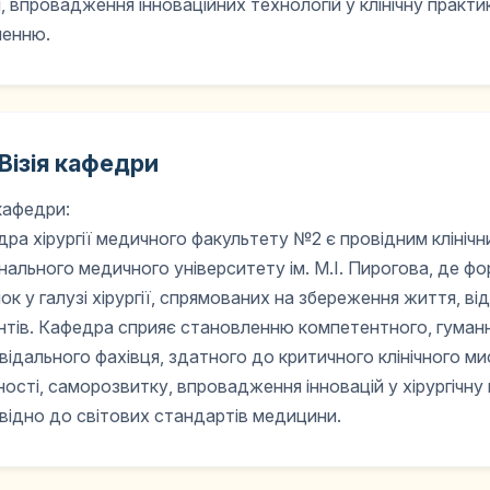
, впровадження інноваційних технологій у клінічну практ
ленню.
Візія кафедри
 кафедри:
ра хірургії медичного факультету №2 є провідним клінічн
нального медичного університету ім. М.І. Пирогова, де ф
ок у галузі хірургії, спрямованих на збереження життя, в
нтів. Кафедра сприяє становленню компетентного, гуман
відального фахівця, здатного до критичного клінічного мис
ності, саморозвитку, впровадження інновацій у хірургічну
відно до світових стандартів медицини.