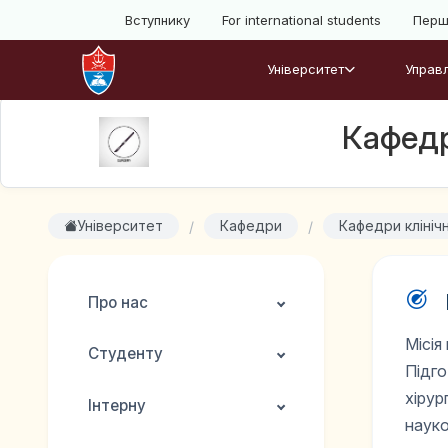
Вступнику
For international students
Перш
Університет
Управл
Кафедр
Університет
Кафедри
Кафедри клініч
Про нас
Місія
Студенту
Підго
хірур
Інтерну
науко