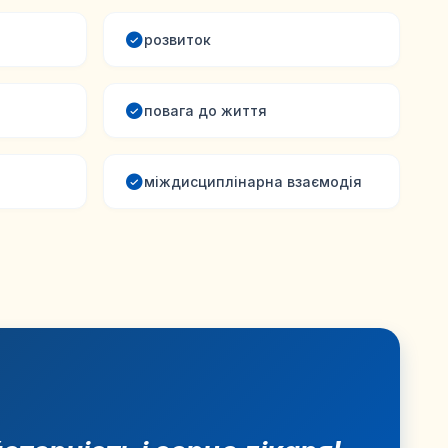
розвиток
повага до життя
міждисциплінарна взаємодія