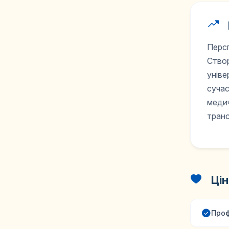
Перс
Створ
уніве
сучас
медич
транс
Цін
Проф