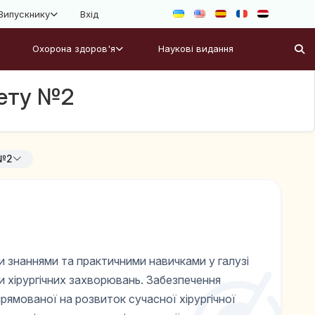
Випускнику
Вхід
Охорона здоров'я
Наукові видання
тету №2
 №2
и знаннями та практичними навичками у галузі
ки хірургічних захворювань. Забезпечення
прямованої на розвиток сучасної хірургічної