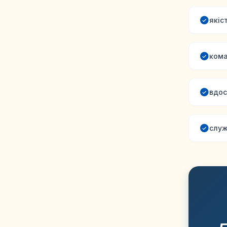
якіс
кома
вдос
служ