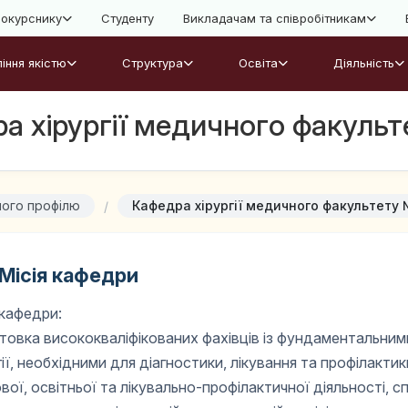
окурснику
Студенту
Викладачам та співробітникам
іння якістю
Структура
Освіта
Діяльність
а хірургії медичного факуль
ного профілю
Кафедра хірургії медичного факультету
Місія кафедри
 кафедри:
товка висококваліфікованих фахівців із фундаментальним
гії, необхідними для діагностики, лікування та профілакти
вої, освітньої та лікувально-профілактичної діяльності, с