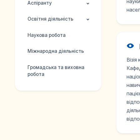
науки
Аспіранту
насе
Освітня діяльність
Наукова робота
Міжнародна діяльність
Візія
Громадська та виховна
Кафед
робота
націо
навич
паціє
відпо
діяль
відпо