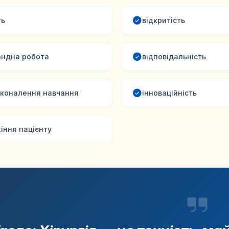
ть
відкритість
ндна робота
відповідальність
коналення навчання
інноваційність
іння пацієнту