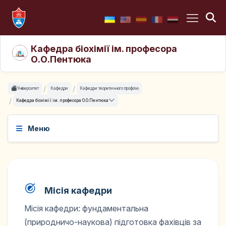
Кафедра біохімії ім. професора
О.О.Пентюка
Університет
Кафедри
Кафедри теоретичного профілю
Кафедра біохімії ім. професора О.О.Пентюка
Меню
Місія кафедри
Місія кафедри: фундаментальна
(природничо-наукова) підготовка фахівців за