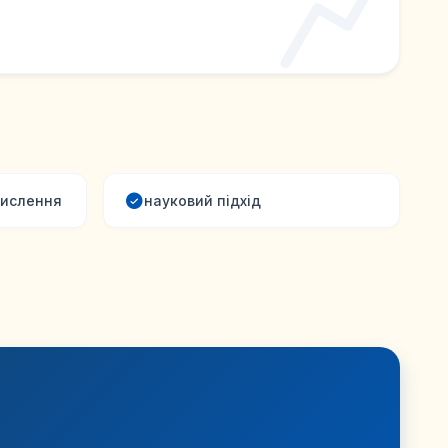
мислення
науковий підхід