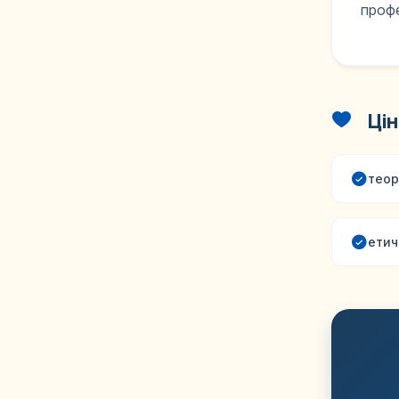
профе
Цін
теор
етич