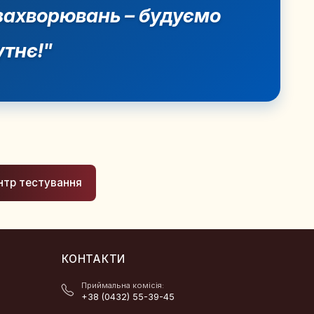
захворювань – будуємо
тнє!"
нтр тестування
КОНТАКТИ
Приймальна комісія:
+38 (0432) 55-39-45