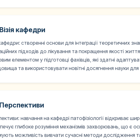
Візія кафедри
 кафедри: створенні основи для інтеграції теоретичних зна
аційних підходів до лікування та покращення якості життя
вим елементом у підготовці фахівців, які здатні адапту
овища та використовувати новітні досягнення науки для
Перспективи
ективи: навчання на кафедрі патофізіології відкриває шир
печує глибоке розуміння механізмів захворювань, що є ос
ують можливість вивчати сучасні методи дослідження та і