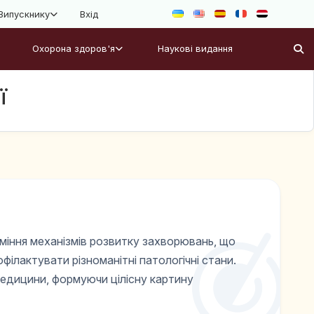
Випускнику
Вхід
Охорона здоров'я
Наукові видання
ї
зуміння механізмів розвитку захворювань, що
ілактувати різноманітні патологічні стани.
 медицини, формуючи цілісну картину