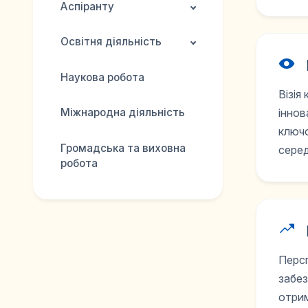
Аспіранту
Освітня діяльність
Наукова робота
Візія
іннов
Міжнародна діяльність
ключо
Громадська та виховна
серед
робота
Персп
забез
отрим