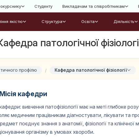
окурснику
Студенту
Викладачам та співробітникам
іння якістю
Структура
Освіта
Діяльність
Кафедра патологічної фізіологі
тичного профілю
Кафедра патологічної фізіології
Місія кафедри
 кафедри: вивчення патофізіології має на меті глибоке ро
ляє медичним працівникам діагностувати, лікувати та проф
редмет поєднує знання з анатомії, фізіології та клінічної
іонування організму в умовах хвороби.