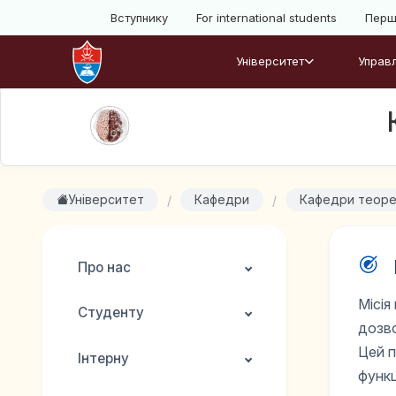
Вступнику
For international students
Перш
Університет
Управл
Університет
Кафедри
Кафедри теоре
Про нас
Місія
Студенту
дозво
Цей п
Інтерну
функц